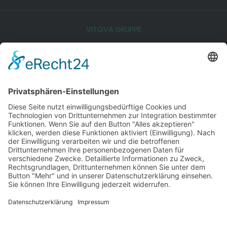
VITOVA GRUPPE
© 2026 Vitova Physio
sanupark@vitova-
frankfurt@vitova-
idstein@vitova-
nordenstad
physio.de
physio.de
physio.de
physio.de