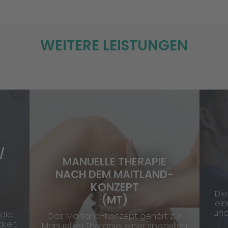
WEITERE LEISTUNGEN
/
MANUELLE THERAPIE
NACH DEM MAITLAND-
KONZEPT
Die
(MT)
ein
und
 die
Das Maitland-Konzept gehört zur
keit
Manuellen Therapie, einer speziellen