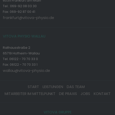
60311 Frankfurt am Main
Tel.: 069-92 08 03 30
Fax: 069-92 87 00 41
frankfurt@vitova-physio.de
VITOVA PHYSIO WALLAU
Rathausstraße 2
65719 Hofheim-Wallau
Tel. 06122 - 70 70 33 0
Fax: 06122 - 70 70 33 1
wallau@vitova-physio.de
START
LEISTUNGEN
DAS TEAM
MITARBEITER IM MITTELPUNKT
DIE PRAXIS
JOBS
KONTAKT
VITOVA GRUPPE