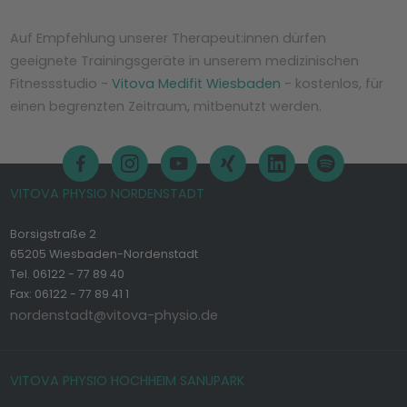
Auf Empfehlung unserer Therapeut:innen dürfen
geeignete Trainingsgeräte in unserem medizinischen
Fitnessstudio -
Vitova Medifit Wiesbaden
- kostenlos, für
einen begrenzten Zeitraum, mitbenutzt werden.
VITOVA PHYSIO NORDENSTADT
Borsigstraße 2
65205 Wiesbaden-Nordenstadt
Tel. 06122 - 77 89 40
Fax: 06122 - 77 89 41 1
nordenstadt@vitova-physio.de
VITOVA PHYSIO HOCHHEIM SANUPARK