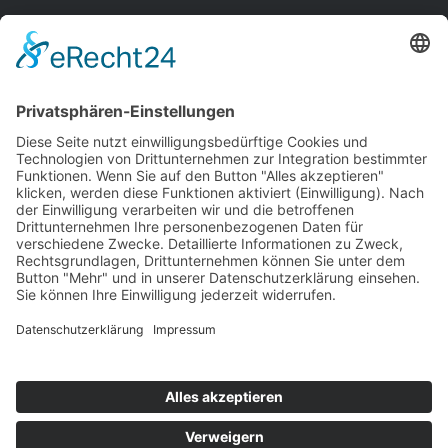
© 2026 Vitova Physio
sanupark@vitova-
frankfurt@vitova-
idstein@vitova-
nordenstad
physio.de
physio.de
physio.de
physio.de
wallau@vitova-
physio.de