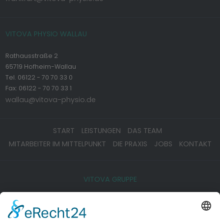
VITOVA PHYSIO WALLAU
Rathausstraße 2
65719 Hofheim-Wallau
Tel. 06122 - 70 70 33 0
Fax: 06122 - 70 70 33 1
wallau@vitova-physio.de
START
LEISTUNGEN
DAS TEAM
MITARBEITER IM MITTELPUNKT
DIE PRAXIS
JOBS
KONTAKT
VITOVA GRUPPE