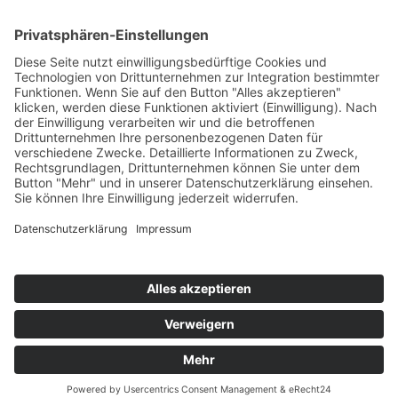
© 2026 Vitova Physio
sanupark@vitova-
frankfurt@vitova-
idstein@vitova-
nordenstad
physio.de
physio.de
physio.de
physio.de
wallau@vitova-
physio.de
Impressum
Datenschutz
Frankfurt
Hochheim
Idstein
Nordenstadt
Sanupark