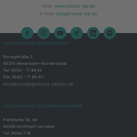
Web:
www.mister-bk.de
E-Mail:
info@mister-bk.de
VITOVA PHYSIO NORDENSTADT
Borsigstraße 2
65205 Wiesbaden-Nordenstadt
Tel. 06122 - 77 89 40
Fax: 06122 - 77 89 41 1
nordenstadt@vitova-physio.de
VITOVA PHYSIO HOCHHEIM SANUPARK
Frankfurter Str. 94
65239 Hochheim am Main
Tel. 06146 71 15