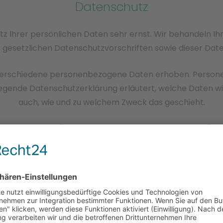
Datenschutz
tz Ihrer persönlichen Daten sehr ernst. Wir behandeln 
gesetzlichen Datenschutzvorschriften sowie dieser Dat
verschiedene personenbezogene Daten erhoben. Persone
liegende Datenschutzerklärung erläutert, welche Daten wir
auch, wie und zu welchem Zweck das geschieht.
ng im Internet (z.B. bei der Kommunikation per E-Mail) Si
utz der Daten vor dem Zugriff durch Dritte ist nicht mögl
Hinweis zur verantwortlichen Stelle
twortliche Stelle für die Datenverarbeitung auf dieser We