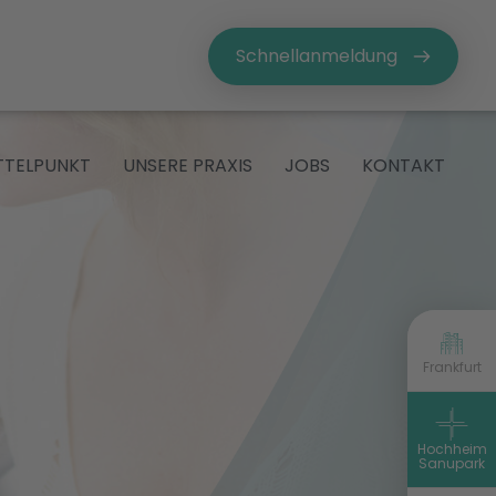
Schnellanmeldung
ITTELPUNKT
UNSERE PRAXIS
JOBS
KONTAKT
Frankfurt
frankfurt@vitova-physio.de
Hochheim
Sanupark