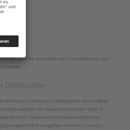
 über die Zwecke und Mittel der Verarbeitung von
tscheidet.
e Drittstaaten
htlich nicht sicheren Drittstaaten. Wenn diese
beitet werden. Wir weisen darauf hin, dass in
weise sind US-Unternehmen dazu verpflichtet,
gegen gerichtlich vorgehen könnten. Es kann