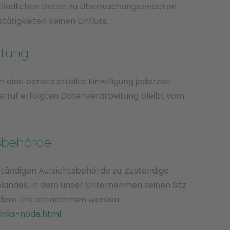
befindlichen Daten zu Überwachungszwecken
ätigkeiten keinen Einfluss.
itung
ine bereits erteilte Einwilligung jederzeit
derruf erfolgten Datenverarbeitung bleibt vom
sbehörde
tändigen Aufsichtsbehörde zu. Zuständige
landes, in dem unser Unternehmen seinen Sitz
endem Link entnommen werden:
links-node.html
.