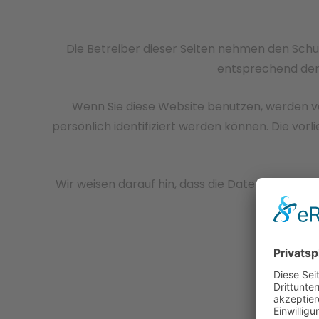
Die Betreiber dieser Seiten nehmen den Schu
entsprechend der 
Wenn Sie diese Website benutzen, werden 
persönlich identifiziert werden können. Die vor
Wir weisen darauf hin, dass die Datenübertragu
Sch
Die veran