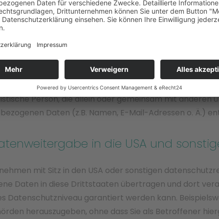
Vitova Physio Hochheim Sanupark
vertreten durch Vitova Health GmbH & Co. KG
Frankfurter Str. 94
65239 Hochheim
Tel. +49 (0) 71 15
E-Mail:
datenschutz@vitova.de
juristische Person, die allein oder gemeinsam mit anderen
ezogenen Daten (z.B. Namen, E-Mail-Adressen o. Ä.) en
atenweitergabe in die USA und sonstig
hmen mit Sitz in den USA oder sonstigen datenschutzrec
ne Daten in diese Drittstaaten übertragen und dort verar
es Datenschutzniveau garantiert werden kann. Beispiels
den herauszugeben, ohne dass Sie als Betroffener hier