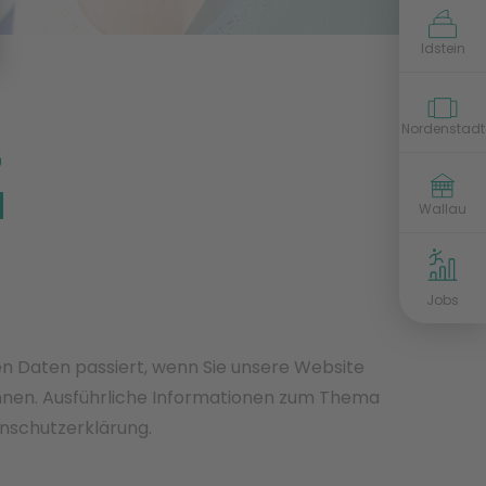
idstein@vitova-physio.de
Idstein
nordenstadt@vitova-physio.de
Nordenstadt
G
sanupark@vitova-physio.de
M
wallau@vitova-physio.de
Wallau
Jobs
n Daten passiert, wenn Sie unsere Website
önnen. Ausführliche Informationen zum Thema
nschutzerklärung.