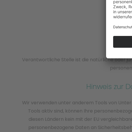
Verantwortliche Stelle ist die natürliche oder 
personenb
Hinweis zur D
Wir verwenden unter anderem Tools von Unterne
Tools aktiv sind, können Ihre personenbezoge
diesen Ländern kein mit der EU vergleichbar
personenbezogene Daten an Sicherheitsbehör