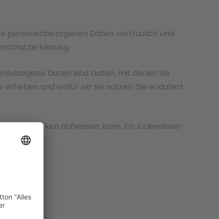
Ihre personenbezogenen Daten vertraulich und
enschutzerklärung.
nbezogene Daten sind Daten, mit denen Sie
 erheben und wofür wir sie nutzen. Sie erläutert
cherheitslücken aufweisen kann. Ein lückenloser
ich.
bsite ist: