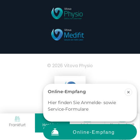
© 2026 Vitova Physio
sanupark@vitova-
frankfurt@vitova-
idstein@vitova-
nordenstad
physio.de
physio.de
physio.de
physio.de
wallau@vitova-
physio.de
Impressum
Datenschutz
Frankfurt
Hochheim
Idstein
Nordenstadt
Sanupark
Wallau
Jobs