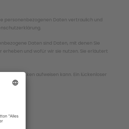
Ihre personenbezogenen Daten vertraulich und
enschutzerklärung.
nbezogene Daten sind Daten, mit denen Sie
 erheben und wofür wir sie nutzen. Sie erläutert
cherheitslücken aufweisen kann. Ein lückenloser
ich.