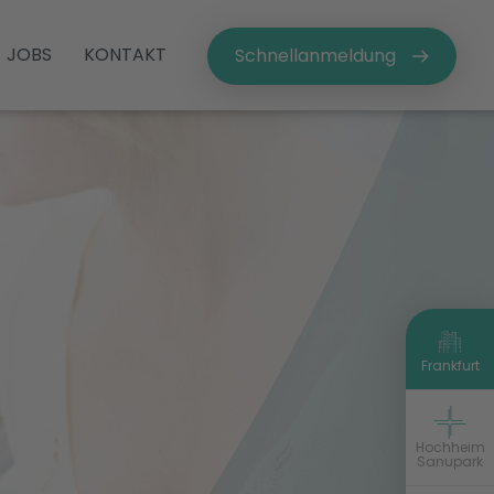
JOBS
KONTAKT
Schnellanmeldung
Frankfurt
frankfurt@vitova-physio.de
Hochheim
Sanupark