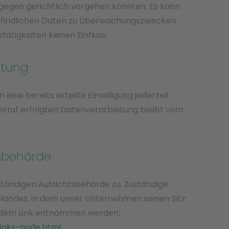
gegen gerichtlich vorgehen könnten. Es kann
befindlichen Daten zu Überwachungszwecken
ätigkeiten keinen Einfluss.
itung
ine bereits erteilte Einwilligung jederzeit
derruf erfolgten Datenverarbeitung bleibt vom
sbehörde
tändigen Aufsichtsbehörde zu. Zuständige
landes, in dem unser Unternehmen seinen Sitz
endem Link entnommen werden:
links-node.html
.