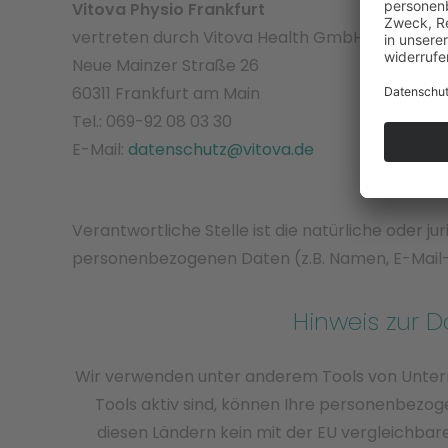
Vitova Physio Frankfurt
vertreten durch Vitova Health GmbH & Co. KG
Neue Mainzer Straße 26
60311 Frankfurt am Main
Tel.: 069-92 08 03 30
E-Mail:
datenschutz@vitova.de
Verantwortliche Stelle ist die natürliche oder 
personenbezogenen Daten (z.B. Namen, E-Mail-A
Hinweis zur D
Wir verwenden unter anderem Tools von Unterne
Tools aktiv sind, können Ihre personenbezoge
diesen Ländern kein mit der EU vergleichbar