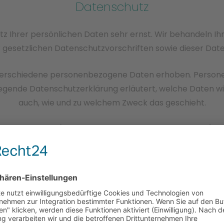
Datenschutz
tz Ihrer persönlichen Daten sehr ernst. Wir behandeln 
gesetzlichen Datenschutzvorschriften sowie dieser Dat
verschiedene personenbezogene Daten erhoben. Persone
liegende Datenschutzerklärung erläutert, welche Daten wir
auch, wie und zu welchem Zweck das geschieht.
ng im Internet (z.B. bei der Kommunikation per E-Mail) Si
utz der Daten vor dem Zugriff durch Dritte ist nicht mögl
Hinweis zur verantwortlichen Stelle
tung auf dieser Website ist: