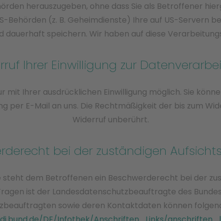
den herauszugeben, ohne dass Sie als Betroffener hier
US-Behörden (z. B. Geheimdienste) Ihre auf US-Servern 
 dauerhaft speichern. Wir haben auf diese Verarbeitungst
rruf Ihrer Einwilligung zur Datenverarbe
mit Ihrer ausdrücklichen Einwilligung möglich. Sie können e
lung per E-Mail an uns. Die Rechtmäßigkeit der bis zum Wi
Widerruf unberührt.
rderecht bei der zuständigen Aufsicht
e steht dem Betroffenen ein Beschwerderecht bei der zus
Fragen ist der Landesdatenschutzbeauftragte des Bundes
hutzbeauftragten sowie deren Kontaktdaten können folg
di.bund.de/DE/Infothek/Anschriften_Links/anschriften_