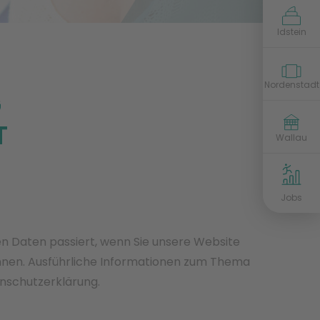
idstein@vitova-physio.de
Idstein
nordenstadt@vitova-physio.de
Nordenstadt
G
sanupark@vitova-physio.de
T
wallau@vitova-physio.de
Wallau
Jobs
n Daten passiert, wenn Sie unsere Website
önnen. Ausführliche Informationen zum Thema
nschutzerklärung.