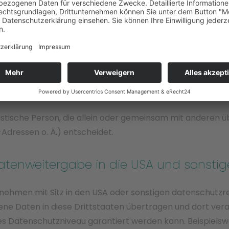
juristische Person, die allein oder gemeinsam mit anderen
dressen o. Ä.) entscheidet.
atenweitergabe in die USA und sonstig
hmen mit Sitz in den USA oder sonstigen datenschutzrec
ne Daten in diese Drittstaaten übertragen und dort verar
es Datenschutzniveau garantiert werden kann. Beispiels